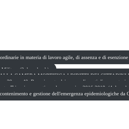
aordinarie in materia di lavoro agile, di assenza e di esenzi
 Militare (2 download )
LLA CAMERA MORTIFICA I DIRITTI DEI CITTADINI MIL
. 39 e n. 40. Recepimento dei provvedimenti di concertazione 
armate. Triennio normativo ed economico 2016-2018. (4 downlo
ia di contenimento e gestione dell'emergenza epidemiolo