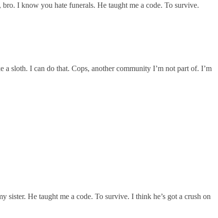
ng, bro. I know you hate funerals. He taught me a code. To survive.
Like a sloth. I can do that. Cops, another community I’m not part of. I’m
l my sister. He taught me a code. To survive. I think he’s got a crush on