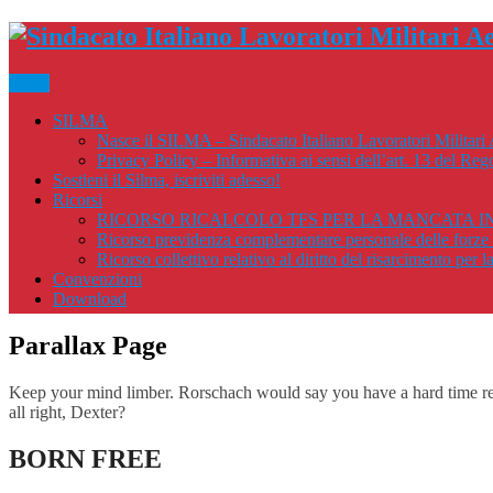
Menu
SILMA
Nasce il SILMA – Sindacato Italiano Lavoratori Militari 
Privacy Policy – Informativa ai sensi dell’art. 13 del 
Sostieni il Silma, iscriviti adesso!
Ricorsi
RICORSO RICALCOLO TFS PER LA MANCATA IN
Ricorso previdenza complementare personale delle forze a
Ricorso collettivo relativo al diritto del risarcimento pe
Convenzioni
Download
Parallax Page
Keep your mind limber. Rorschach would say you have a hard time rel
all right, Dexter?
BORN FREE