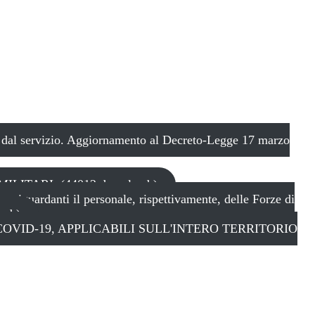
one dal servizio. Aggiornamento al Decreto-Legge 17 marzo
ITARI. (44012 download )
riguardanti il personale, rispettivamente, delle Forze di
ad )
giche da COVID-19, APPLICABILI SULL'INTERO TERRITORIO