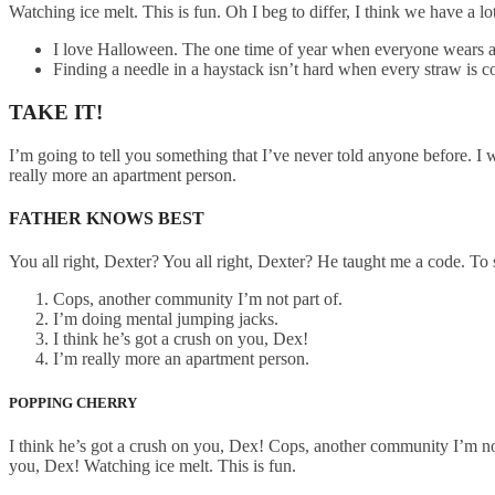
Watching ice melt. This is fun. Oh I beg to differ, I think we have a l
I love Halloween. The one time of year when everyone wears 
Finding a needle in a haystack isn’t hard when every straw is 
TAKE IT!
I’m going to tell you something that I’ve never told anyone before. I wil
really more an apartment person.
FATHER KNOWS BEST
You all right, Dexter? You all right, Dexter? He taught me a code. To
Cops, another community I’m not part of.
I’m doing mental jumping jacks.
I think he’s got a crush on you, Dex!
I’m really more an apartment person.
POPPING CHERRY
I think he’s got a crush on you, Dex! Cops, another community I’m not par
you, Dex! Watching ice melt. This is fun.