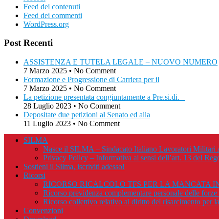
Feed dei contenuti
Feed dei commenti
WordPress.org
Post Recenti
ASSISTENZA E TUTELA LEGALE – NUOVO NUMERO
7 Marzo 2025
•
No Comment
Formazione e Progressione di Carriera per il
7 Marzo 2025
•
No Comment
La petizione presentata congiuntamente a Pre.si.di. –
28 Luglio 2023
•
No Comment
Depositate due petizioni al Senato ed alla
11 Luglio 2023
•
No Comment
SILMA
Nasce il SILMA – Sindacato Italiano Lavoratori Militari 
Privacy Policy – Informativa ai sensi dell’art. 13 del 
Sostieni il Silma, iscriviti adesso!
Ricorsi
RICORSO RICALCOLO TFS PER LA MANCATA IN
Ricorso previdenza complementare personale delle forze a
Ricorso collettivo relativo al diritto del risarcimento pe
Convenzioni