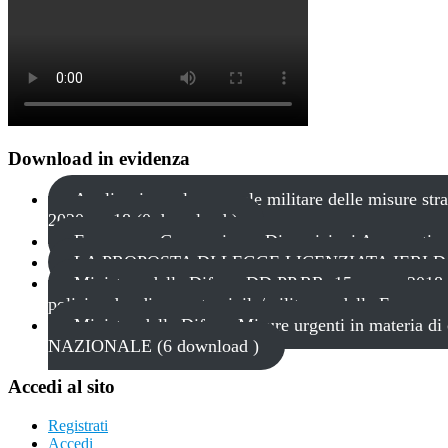
Download in evidenza
Applicazione al personale militare delle misure str
2020, n. 18 (0 download )
Emergenza Coronavirus - Disposizioni Aeronautica
LA PROPOSTA DI LEGGE LICENZIATA IERI DA
Ministero della Difesa: DD.PP.RR. 15 marzo 2018, n
polizia ad ordinamento civile/militare e delle Forze 
Ministro della Difesa: Misure urgenti in mater
NAZIONALE (6 download )
Accedi al sito
Registrati
Accedi