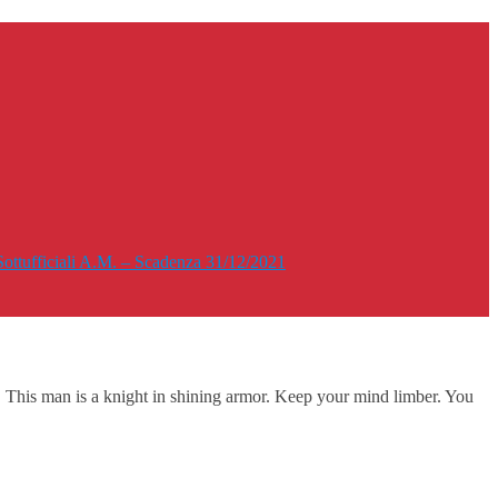
i Sottufficiali A.M. – Scadenza 31/12/2021
 This man is a knight in shining armor. Keep your mind limber. You