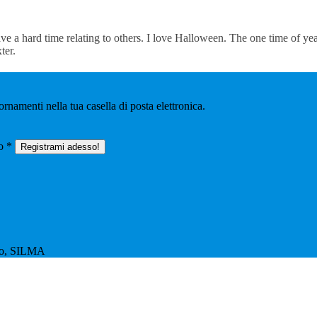
ve a hard time relating to others. I love Halloween. The one time of y
ter.
iornamenti nella tua casella di posta elettronica.
lo *
esto, SILMA